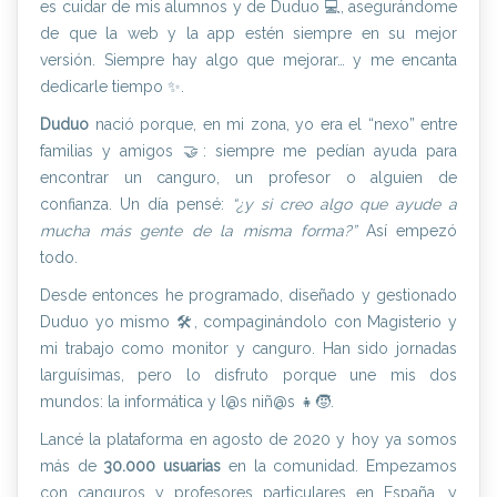
es cuidar de mis alumnos y de Duduo 💻, asegurándome
de que la web y la app estén siempre en su mejor
versión. Siempre hay algo que mejorar… y me encanta
dedicarle tiempo ✨.
Duduo
nació porque, en mi zona, yo era el “nexo” entre
familias y amigos 🤝: siempre me pedían ayuda para
encontrar un canguro, un profesor o alguien de
confianza. Un día pensé:
“¿y si creo algo que ayude a
mucha más gente de la misma forma?”
Así empezó
todo.
Desde entonces he programado, diseñado y gestionado
Duduo yo mismo 🛠️, compaginándolo con Magisterio y
mi trabajo como monitor y canguro. Han sido jornadas
larguísimas, pero lo disfruto porque une mis dos
mundos: la informática y l@s niñ@s 👧🧒.
Lancé la plataforma en agosto de 2020 y hoy ya somos
más de
30.000 usuarias
en la comunidad. Empezamos
con canguros y profesores particulares en España, y