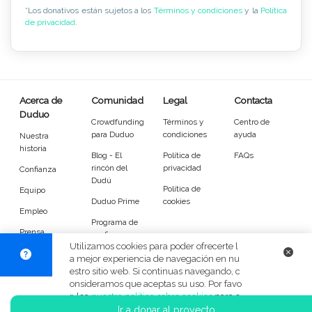
*Los donativos están sujetos a los
Términos y condiciones
y la
Política
de privacidad
.
Acerca de
Comunidad
Legal
Contacta
Duduo
Crowdfunding
Términos y
Centro de
para Duduo
condiciones
ayuda
Nuestra
historia
Blog - El
Política de
FAQs
rincón del
privacidad
Confianza
Dudú
Política de
Equipo
Duduo Prime
cookies
Empleo
Programa de
Prensa
confianza
Utilizamos cookies para poder ofrecerte l
DuduoApp
a mejor experiencia de navegación en nu
para Android
estro sitio web. Si continuas navegando, c
onsideramos que aceptas su uso. Por favo
r, lea
nuestra política sobre cookies
para o
© Duduo 2026
Facebook
X
Instag
btener más información sobre su utilidad
Ir a donar al proyecto