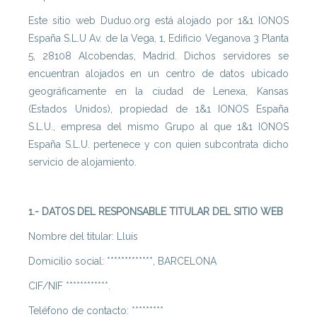
Este sitio web Duduo.org está alojado por 1&1 IONOS
España S.L.U Av. de la Vega, 1, Edificio Veganova 3 Planta
5, 28108 Alcobendas, Madrid. Dichos servidores se
encuentran alojados en un centro de datos ubicado
geográficamente en la ciudad de Lenexa, Kansas
(Estados Unidos), propiedad de 1&1 IONOS España
S.L.U., empresa del mismo Grupo al que 1&1 IONOS
España S.L.U. pertenece y con quien subcontrata dicho
servicio de alojamiento.
1.- DATOS DEL RESPONSABLE TITULAR DEL SITIO WEB
Nombre del titular: Lluís
Domicilio social: *************, BARCELONA
CIF/NIF ************.
Teléfono de contacto: *********