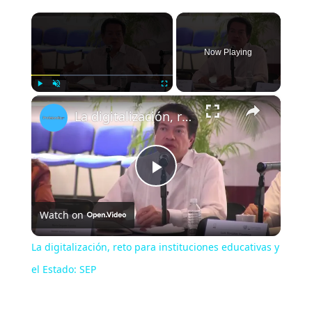
×
Now Playing
×
Play
Unmute
Fullscreen
La digitalización, reto para instituciones educativas y el Estado: SEP
Play
Watch on
Video
La digitalización, reto para instituciones educativas y
el Estado: SEP