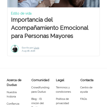
Estilo de vida
Importancia del
Acompañamiento Emocional
para Personas Mayores
Escrito por
Lluís
Aug 08, 2026
Acerca de
Comunidad
Legal
Contacta
Duduo
Crowdfunding
Términos y
Centro de
para Duduo
condiciones
ayuda
Nuestra
historia
Blog - El
Política de
FAQs
rincón del
privacidad
Confianza